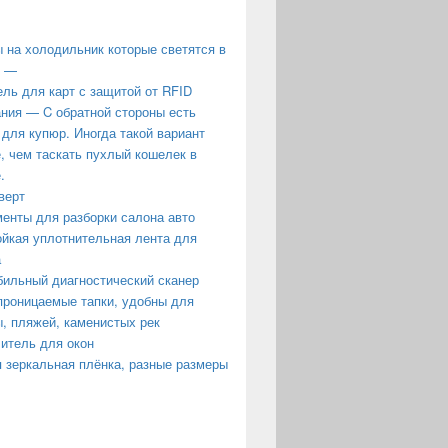
 на холодильник которые светятся в
е —
ль для карт с защитой от RFID
ния — C обратной стороны есть
 для купюр. Иногда такой вариант
, чем таскать пухлый кошелек в
.
верт
енты для разборки салона авто
йкая уплотнительная лента для
а
ильный диагностический сканер
роницаемые тапки, удобны для
, пляжей, каменистых рек
итель для окон
 зеркальная плёнка, разные размеры