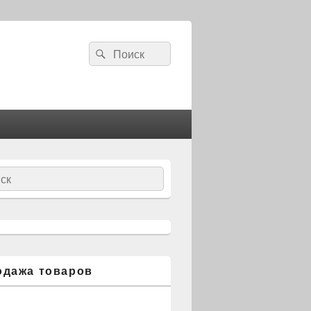
Search
Search
for:
ch
одажа товаров