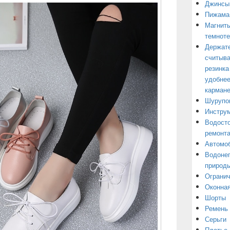
Джинсы
Пижама
Магниты
темнот
Держате
считыва
резинка
удобнее
кармане
Шурупо
Инструм
Водосто
ремонт
Автомоб
Водонеп
природы
Огранич
Оконная
Шорты
Ремень
Серьги
Платье