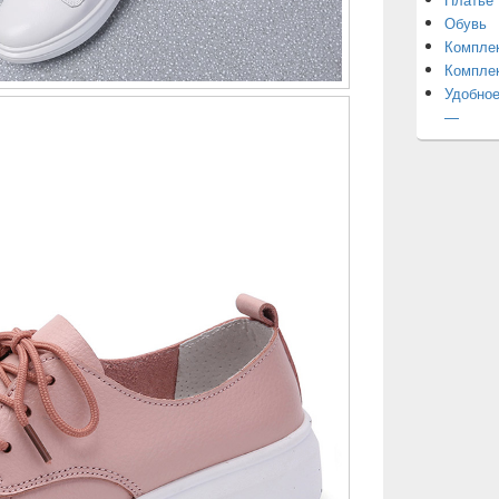
Обувь
Компле
Компле
Удобное
—