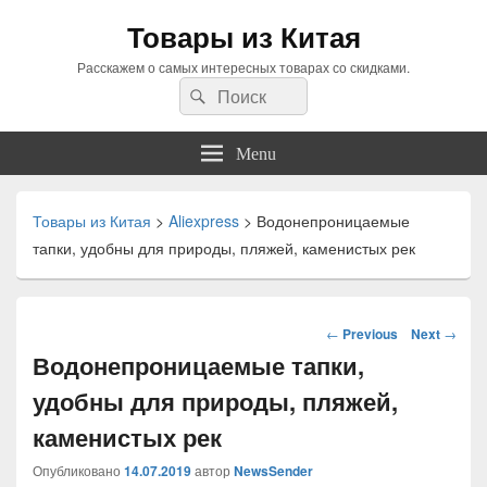
Товары из Китая
Расскажем о самых интересных товарах со скидками.
Search
Search
for:
Menu
Товары из Китая
>
Aliexpress
>
Водонепроницаемые
тапки, удобны для природы, пляжей, каменистых рек
Навигация
←
Previous
Next
→
по
Водонепроницаемые тапки,
статьям
удобны для природы, пляжей,
каменистых рек
Опубликовано
14.07.2019
автор
NewsSender