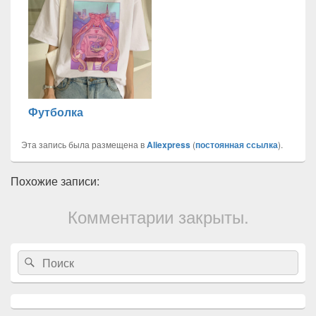
Футболка
Эта запись была размещена в
Aliexpress
(
постоянная ссылка
).
Похожие записи:
Комментарии закрыты.
Область
Search
Search
основной
for:
боковой
панели