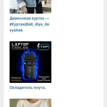
Джинсовая куртка —
#Куртки@ali_dlya_de
vyshek
Охладитель ноута.