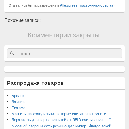
Эта запись была размещена в
Aliexpress
(
постоянная ссылка
).
Похожие записи:
Комментарии закрыты.
Область
Search
Search
основной
for:
боковой
панели
Распродажа товаров
Брелок
Джинсы
Пижама
Магниты на холодильник которые светятся в темноте —
Держатель для карт с защитой от RFID считывания — C
обратной стороны есть резинка для купюр. Иногда такой