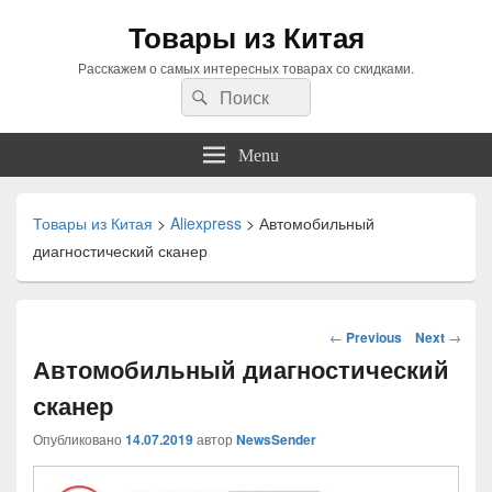
Товары из Китая
Расскажем о самых интересных товарах со скидками.
Search
Search
for:
Menu
Товары из Китая
>
Aliexpress
>
Автомобильный
диагностический сканер
Навигация
←
Previous
Next
→
по
Автомобильный диагностический
статьям
сканер
Опубликовано
14.07.2019
автор
NewsSender