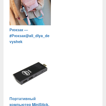
Рюкзак —
#Рюкзак@ali_dlya_de
vyshek
Портативный
компьютер MiniStick.