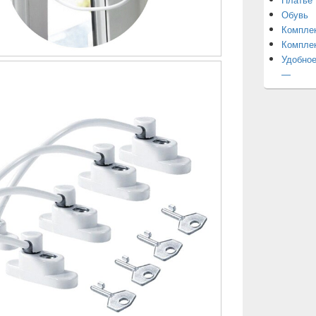
Обувь
Компле
Компле
Удобное
—