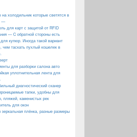
 на холодильник которые светятся в
е —
ль для карт с защитой от RFID
ния — C обратной стороны есть
 для купюр. Иногда такой вариант
, чем таскать пухлый кошелек в
.
верт
енты для разборки салона авто
йкая уплотнительная лента для
а
ильный диагностический сканер
роницаемые тапки, удобны для
, пляжей, каменистых рек
итель для окон
 зеркальная плёнка, разные размеры