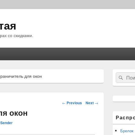
тая
рах со скидками.
Область
Search
граничитель для окон
Sear
основной
for:
боковой
панели
Навигация
←
Previous
Next
→
по
ля окон
статьям
Распр
Sender
Брелок