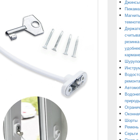
Джинсы
Пижама
Магниты
темнот
Держате
считыва
резинка
удобнее
кармане
Шурупо
Инструм
Водосто
ремонт
Автомоб
Водонеп
природы
Огранич
Оконная
Шорты
Ремень
Серьги
Платье