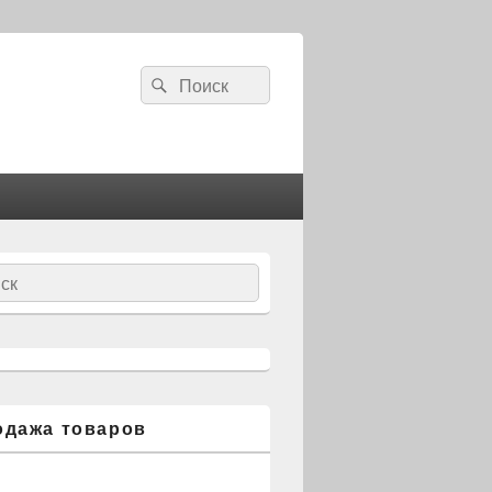
Search
Search
for:
ch
одажа товаров