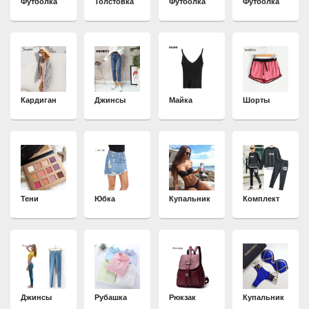
Футболка
Толстовка
Футболка
Футболка
Кардиган
Джинсы
Майка
Шорты
Тени
Юбка
Купальник
Комплект
Джинсы
Рубашка
Рюкзак
Купальник