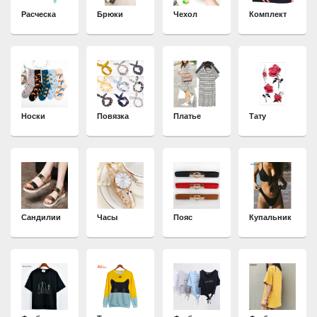
Расческа
Брюки
Чехол
Комплект
Носки
Повязка
Платье
Тату
Сандилии
Часы
Пояс
Купальник