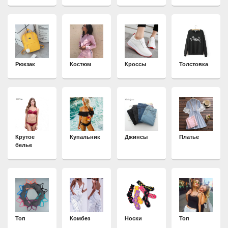
Рюкзак
Костюм
Кроссы
Толстовка
Крутое
Купальник
Джинсы
Платье
белье
Топ
Комбез
Носки
Топ