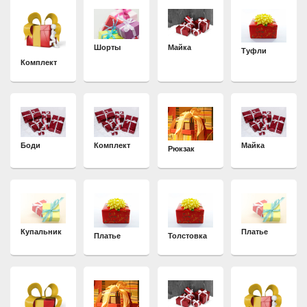
Шорты
Майка
Туфли
Комплект
Боди
Комплект
Майка
Рюкзак
Купальник
Платье
Платье
Толстовка