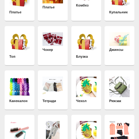
Комбез
Платье
Платье
Купальник
Джинсы
Чокер
Топ
Блузка
Канекалон
Тетради
Чехол
Рюкзак