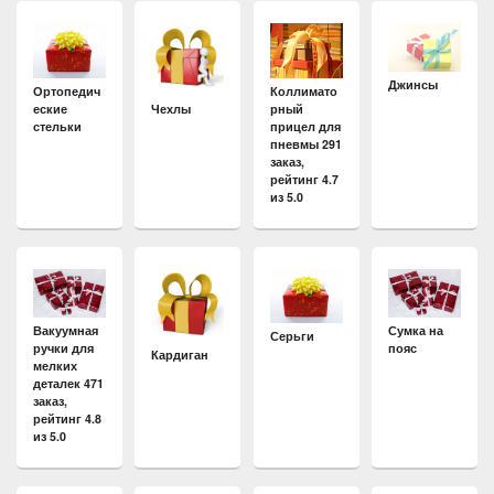
Джинсы
Ортопедич
Коллимато
еские
рный
Чехлы
стельки
прицел для
пневмы 291
заказ,
рейтинг 4.7
из 5.0
Вакуумная
Сумка на
Серьги
ручки для
пояс
Кардиган
мелких
деталек 471
заказ,
рейтинг 4.8
из 5.0