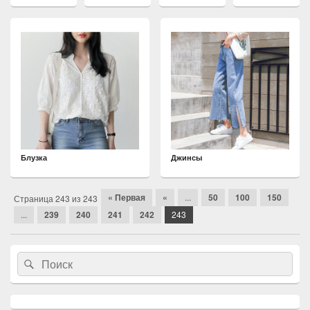
Блузка
Джинсы
Навигация
« Первая
«
...
50
100
150
Страница 243 из 243
по
...
239
240
241
242
243
статьям
Область
Search
Search
основной
for:
боковой
панели