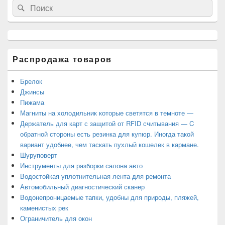
Search
Search
основной
for:
боковой
панели
Распродажа товаров
Брелок
Джинсы
Пижама
Магниты на холодильник которые светятся в темноте —
Держатель для карт с защитой от RFID считывания — C
обратной стороны есть резинка для купюр. Иногда такой
вариант удобнее, чем таскать пухлый кошелек в кармане.
Шуруповерт
Инструменты для разборки салона авто
Водостойкая уплотнительная лента для ремонта
Автомобильный диагностический сканер
Водонепроницаемые тапки, удобны для природы, пляжей,
каменистых рек
Ограничитель для окон