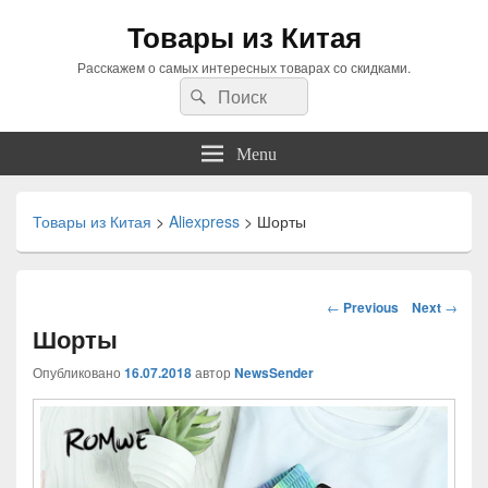
Товары из Китая
Расскажем о самых интересных товарах со скидками.
Search
Search
for:
Menu
Товары из Китая
>
Aliexpress
>
Шорты
Навигация
←
Previous
Next
→
по
Шорты
статьям
Опубликовано
16.07.2018
автор
NewsSender