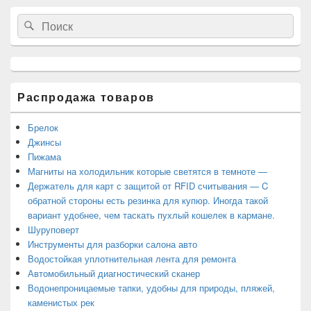
Область
Search
Search
основной
for:
боковой
панели
Распродажа товаров
Брелок
Джинсы
Пижама
Магниты на холодильник которые светятся в темноте —
Держатель для карт с защитой от RFID считывания — C
обратной стороны есть резинка для купюр. Иногда такой
вариант удобнее, чем таскать пухлый кошелек в кармане.
Шуруповерт
Инструменты для разборки салона авто
Водостойкая уплотнительная лента для ремонта
Автомобильный диагностический сканер
Водонепроницаемые тапки, удобны для природы, пляжей,
каменистых рек