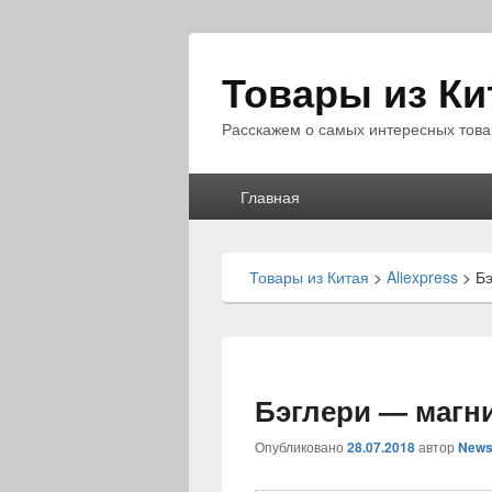
Товары из Ки
Расскажем о самых интересных това
Главное
Главная
меню
Товары из Китая
>
Aliexpress
>
Бэ
Бэглери — магн
Опубликовано
28.07.2018
автор
News