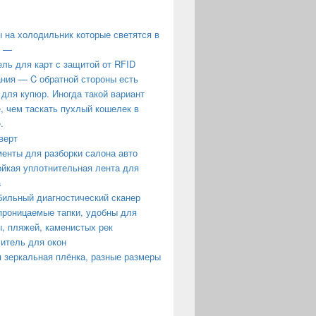
 на холодильник которые светятся в
е —
ль для карт с защитой от RFID
ния — C обратной стороны есть
 для купюр. Иногда такой вариант
, чем таскать пухлый кошелек в
.
верт
енты для разборки салона авто
йкая уплотнительная лента для
а
ильный диагностический сканер
роницаемые тапки, удобны для
, пляжей, каменистых рек
итель для окон
 зеркальная плёнка, разные размеры