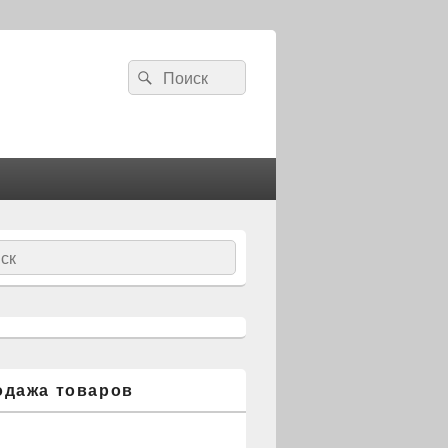
Search
Search
for:
ch
одажа товаров