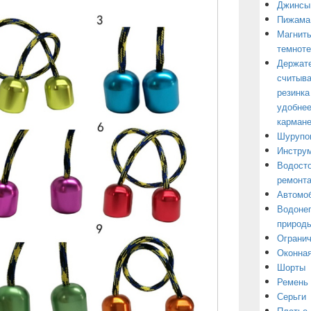
Джинсы
Пижама
Магниты
темнот
Держате
считыва
резинка
удобнее
кармане
Шурупо
Инструм
Водосто
ремонт
Автомоб
Водонеп
природы
Огранич
Оконная
Шорты
Ремень
Серьги
Платье