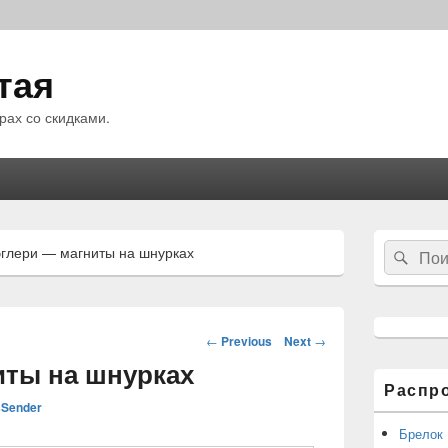
тая
рах со скидками.
Область
Search
глери — магниты на шнурках
Sear
основной
for:
боковой
панели
Навигация
←
Previous
Next
→
по
иты на шнурках
статьям
Распр
Sender
Брелок