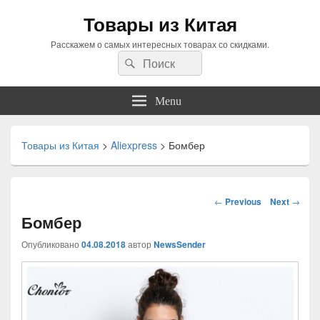
Товары из Китая
Расскажем о самых интересных товарах со скидками.
Search
Search
for:
Menu
Товары из Китая
>
Aliexpress
>
Бомбер
Навигация
←
Previous
Next
→
по
Бомбер
статьям
Опубликовано
04.08.2018
автор
NewsSender