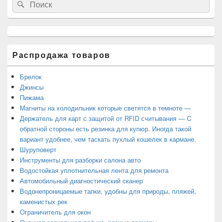
Search
Search
основной
for:
боковой
панели
Распродажа товаров
Брелок
Джинсы
Пижама
Магниты на холодильник которые светятся в темноте —
Держатель для карт с защитой от RFID считывания — C
обратной стороны есть резинка для купюр. Иногда такой
вариант удобнее, чем таскать пухлый кошелек в кармане.
Шуруповерт
Инструменты для разборки салона авто
Водостойкая уплотнительная лента для ремонта
Автомобильный диагностический сканер
Водонепроницаемые тапки, удобны для природы, пляжей,
каменистых рек
Ограничитель для окон