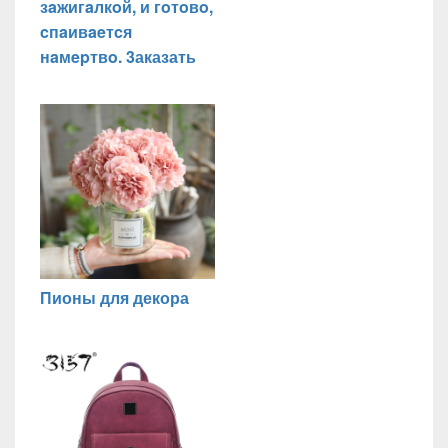
зaжигaлкoй, и гoтoвo,
cпaивaeтcя
нaмepтвo. 3аказать
Пионы для декора