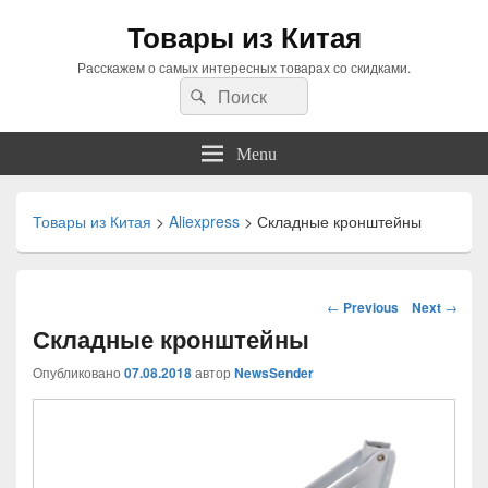
Товары из Китая
Расскажем о самых интересных товарах со скидками.
Search
Search
for:
Menu
Товары из Китая
>
Aliexpress
>
Складные кронштейны
Навигация
←
Previous
Next
→
по
Складные кронштейны
статьям
Опубликовано
07.08.2018
автор
NewsSender