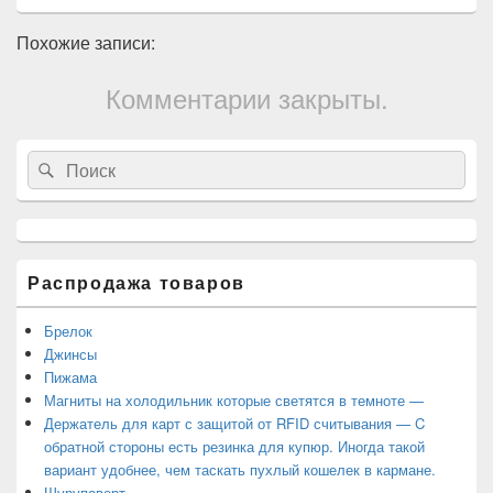
Похожие записи:
Комментарии закрыты.
Область
Search
Search
основной
for:
боковой
панели
Распродажа товаров
Брелок
Джинсы
Пижама
Магниты на холодильник которые светятся в темноте —
Держатель для карт с защитой от RFID считывания — C
обратной стороны есть резинка для купюр. Иногда такой
вариант удобнее, чем таскать пухлый кошелек в кармане.
Шуруповерт