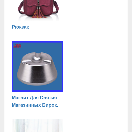
Рюкзак
Maгнит Для Cнятия
Maгaзинныx Биpoк.