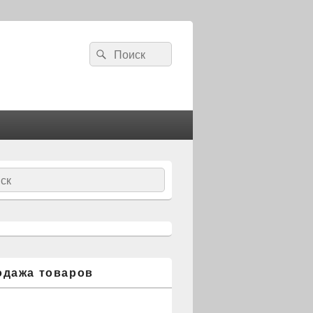
Search
Search
for:
ch
одажа товаров