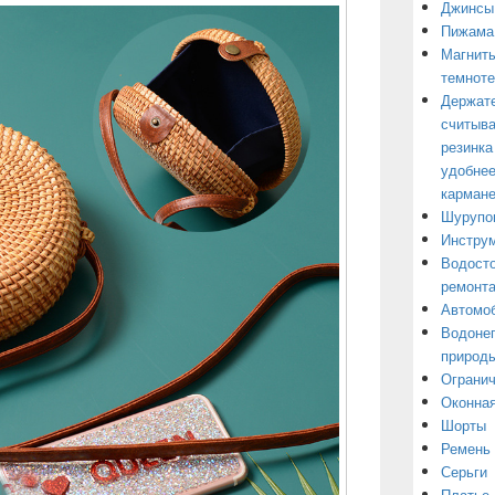
Джинсы
Пижама
Магниты
темнот
Держате
считыва
резинка
удобнее
кармане
Шурупо
Инструм
Водосто
ремонт
Автомоб
Водонеп
природы
Огранич
Оконная
Шорты
Ремень
Серьги
Платье