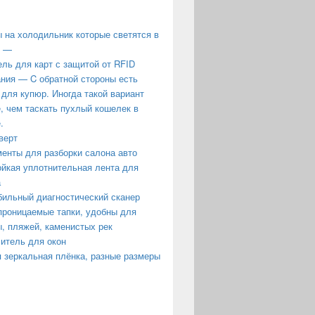
 на холодильник которые светятся в
е —
ль для карт с защитой от RFID
ния — C обратной стороны есть
 для купюр. Иногда такой вариант
, чем таскать пухлый кошелек в
.
верт
енты для разборки салона авто
йкая уплотнительная лента для
а
ильный диагностический сканер
роницаемые тапки, удобны для
, пляжей, каменистых рек
итель для окон
 зеркальная плёнка, разные размеры