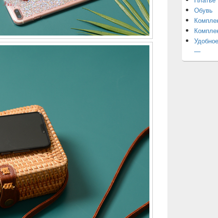
Обувь
Компле
Компле
Удобное
—