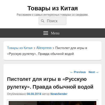
Товары из Китая
Расскажем о самых интересных товарах со скидками.
Search
Search
for:
Menu
Товары из Китая
>
Aliexpress
>
Пистолет для игры в
«Русскую рулетку». Правда обычной водой
Навигация
←
Previous
Next
→
по
Пистолет для игры в «Русскую
статьям
рулетку». Правда обычной водой
Опубликовано
08.08.2018
автор
NewsSender