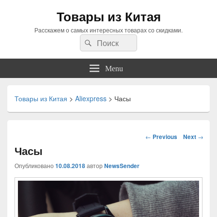
Товары из Китая
Расскажем о самых интересных товарах со скидками.
Search
Search
for:
Menu
Товары из Китая
>
Aliexpress
>
Часы
Навигация
←
Previous
Next
→
по
Часы
статьям
Опубликовано
10.08.2018
автор
NewsSender