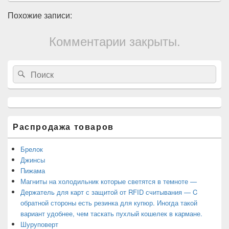
Похожие записи:
Комментарии закрыты.
Область
Search
Search
основной
for:
боковой
панели
Распродажа товаров
Брелок
Джинсы
Пижама
Магниты на холодильник которые светятся в темноте —
Держатель для карт с защитой от RFID считывания — C
обратной стороны есть резинка для купюр. Иногда такой
вариант удобнее, чем таскать пухлый кошелек в кармане.
Шуруповерт