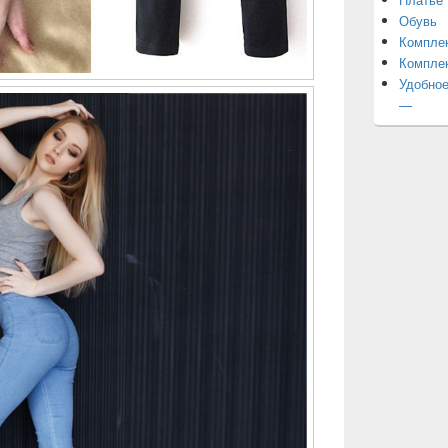
Обувь
Компле
Компле
Удобное
—