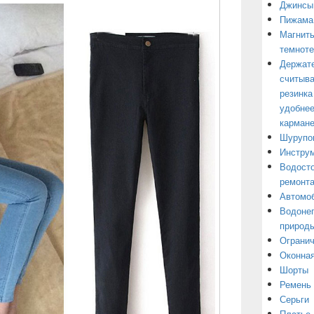
Джинсы
Пижама
Магниты
темнот
Держате
считыва
резинка
удобнее
кармане
Шурупо
Инструм
Водосто
ремонт
Автомоб
Водонеп
природы
Огранич
Оконная
Шорты
Ремень
Серьги
Платье