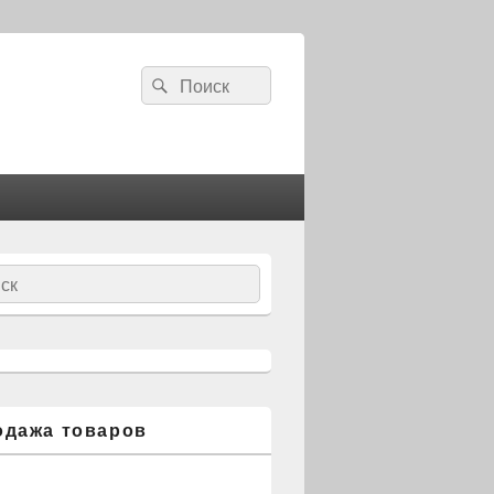
Search
Search
for:
ch
одажа товаров