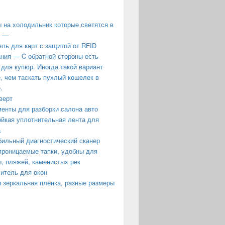
 на холодильник которые светятся в
е —
ль для карт с защитой от RFID
ния — C обратной стороны есть
 для купюр. Иногда такой вариант
, чем таскать пухлый кошелек в
.
верт
енты для разборки салона авто
йкая уплотнительная лента для
а
ильный диагностический сканер
роницаемые тапки, удобны для
, пляжей, каменистых рек
итель для окон
 зеркальная плёнка, разные размеры