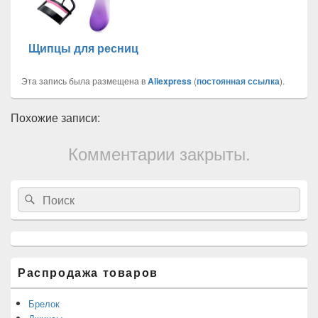
Щипцы для ресниц
Эта запись была размещена в
Aliexpress
(
постоянная ссылка
).
Похожие записи:
Комментарии закрыты.
Область
Search
Search
основной
for:
боковой
панели
Распродажа товаров
Брелок