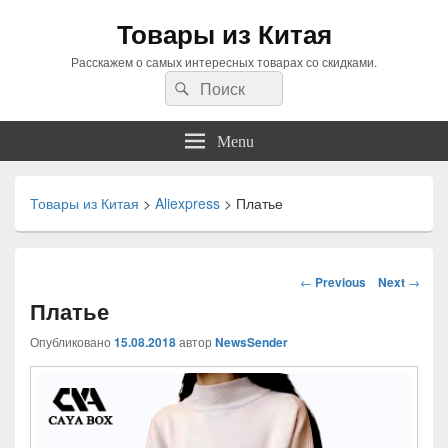
Товары из Китая
Расскажем о самых интересных товарах со скидками.
Search
Search
for:
Menu
Товары из Китая
>
Aliexpress
>
Платье
Навигация
←
Previous
Next
→
по
Платье
статьям
Опубликовано
15.08.2018
автор
NewsSender