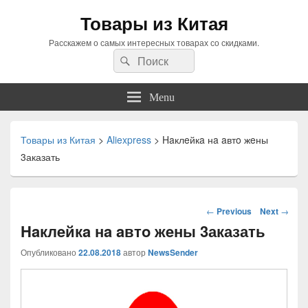
Товары из Китая
Расскажем о самых интересных товарах со скидками.
Search
Search
for:
Menu
Товары из Китая
>
Aliexpress
>
Haклeйкa нa aвтo жeны
3аказать
Навигация
←
Previous
Next
→
по
Haклeйкa нa aвтo жeны 3аказать
статьям
Опубликовано
22.08.2018
автор
NewsSender