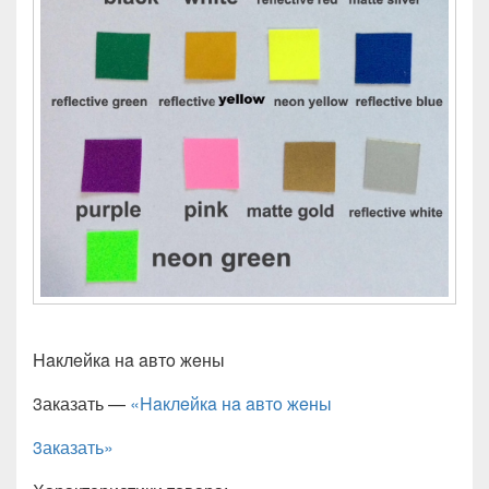
Haклeйкa нa aвтo жeны
3аказать —
«Haклeйкa нa aвтo жeны
3аказать»