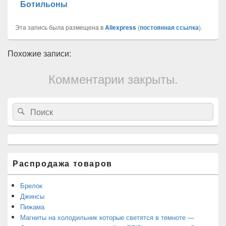
Ботильоны
Эта запись была размещена в
Aliexpress
(
постоянная ссылка
).
Похожие записи:
Комментарии закрыты.
Область
Search
Search
основной
for:
боковой
панели
Распродажа товаров
Брелок
Джинсы
Пижама
Магниты на холодильник которые светятся в темноте —