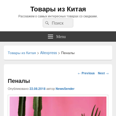
Товары из Китая
Расскажем о самых интересных товарах со скидками.
Search
Search
for:
Menu
Товары из Китая
>
Aliexpress
>
Пеналы
Навигация
←
Previous
Next
→
по
Пеналы
статьям
Опубликовано
22.08.2018
автор
NewsSender