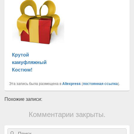
Крутой
камуфляжный
Костюм!
Эта запись была размещена в
Aliexpress
(
постоянная ссылка
).
Похожие записи:
Комментарии закрыты.
Область
Search
Search
основной