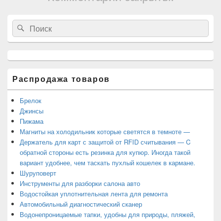
Область
Search
Search
основной
for:
боковой
панели
Распродажа товаров
Брелок
Джинсы
Пижама
Магниты на холодильник которые светятся в темноте —
Держатель для карт с защитой от RFID считывания — C
обратной стороны есть резинка для купюр. Иногда такой
вариант удобнее, чем таскать пухлый кошелек в кармане.
Шуруповерт
Инструменты для разборки салона авто
Водостойкая уплотнительная лента для ремонта
Автомобильный диагностический сканер
Водонепроницаемые тапки, удобны для природы, пляжей,