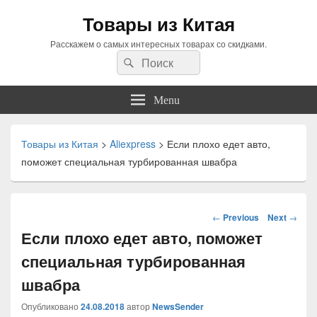
Товары из Китая
Расскажем о самых интересных товарах со скидками.
Search
Search
for:
Menu
Товары из Китая
>
Aliexpress
>
Если плохо едет авто,
поможет специальная турбированная швабра
Навигация
←
Previous
Next
→
по
Если плохо едет авто, поможет
статьям
специальная турбированная
швабра
Опубликовано
24.08.2018
автор
NewsSender