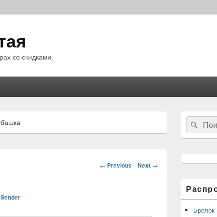
тая
рах со скидками.
Область
Search
убашка
Sear
основной
for:
боковой
панели
Навигация
←
Previous
Next
→
по
статьям
Распр
Sender
Брелок