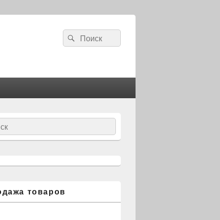
Search
Search
for:
ch
одажа товаров