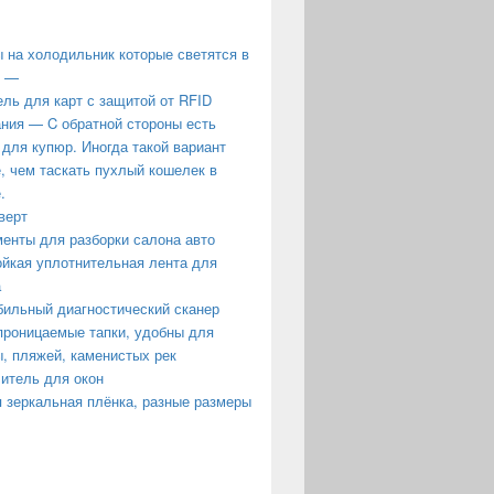
 на холодильник которые светятся в
е —
ль для карт с защитой от RFID
ния — C обратной стороны есть
 для купюр. Иногда такой вариант
, чем таскать пухлый кошелек в
.
верт
енты для разборки салона авто
йкая уплотнительная лента для
а
ильный диагностический сканер
роницаемые тапки, удобны для
, пляжей, каменистых рек
итель для окон
 зеркальная плёнка, разные размеры