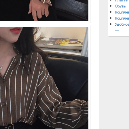
Обувь
Компле
Компле
Удобное
—