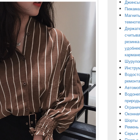
Джинсы
Пижама
Магниты
темнот
Держате
считыва
резинка
удобнее
кармане
Шурупо
Инструм
Водосто
ремонт
Автомоб
Водонеп
природы
Огранич
Оконная
Шорты
Ремень
Серьги
Платье