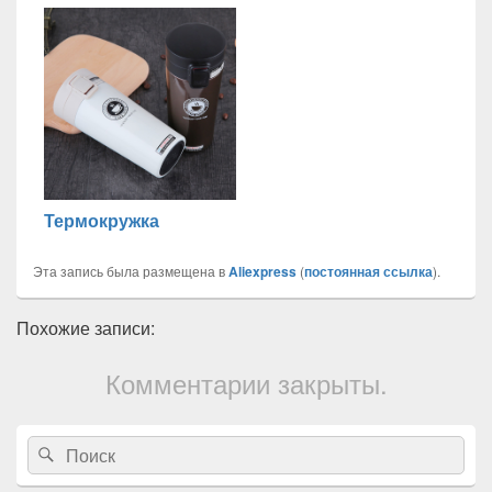
Термокружка
Эта запись была размещена в
Aliexpress
(
постоянная ссылка
).
Похожие записи:
Комментарии закрыты.
Область
Search
Search
основной
for:
боковой