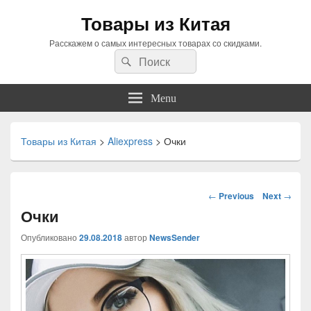
Товары из Китая
Расскажем о самых интересных товарах со скидками.
Search
Search
for:
Menu
Товары из Китая
>
Aliexpress
>
Очки
Навигация
←
Previous
Next
→
по
Очки
статьям
Опубликовано
29.08.2018
автор
NewsSender