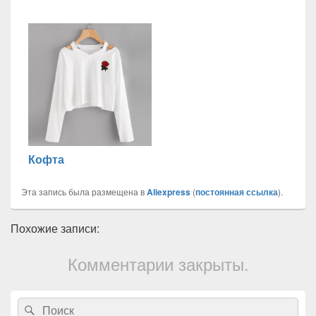
Кофта
Эта запись была размещена в
Aliexpress
(
постоянная ссылка
).
Похожие записи:
Комментарии закрыты.
Область
Search
Search
основной