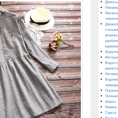
Джинсы
Пижама
Магниты
темнот
Держате
считыва
резинка
удобнее
кармане
Шурупо
Инструм
Водосто
ремонт
Автомоб
Водонеп
природы
Огранич
Оконная
Шорты
Ремень
Серьги
Платье