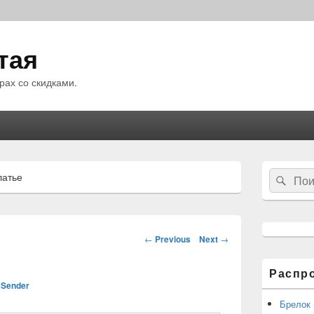
тая
рах со скидками.
Область
Search
латье
Sear
основной
for:
боковой
панели
Навигация
←
Previous
Next
→
по
статьям
Распр
Sender
Брелок