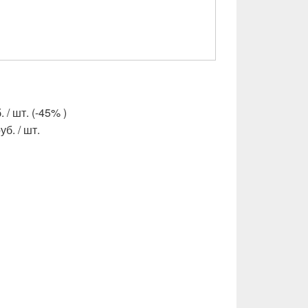
 / шт. (-45% )
б. / шт.