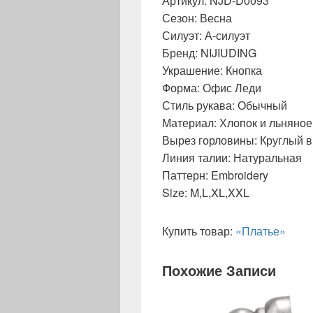
Артикул: NJD-D0093
Сезон: Весна
Силуэт: А-силуэт
Бренд: NIJIUDING
Украшение: Кнопка
Форма: Офис Леди
Стиль рукава: Обычный
Материал: Хлопок и льняное
Вырез горловины: Круглый 
Линия талии: Натуральная
Паттерн: Embroidery
Size: M,L,XL,XXL
Купить товар:
«Платье»
Похожие Записи