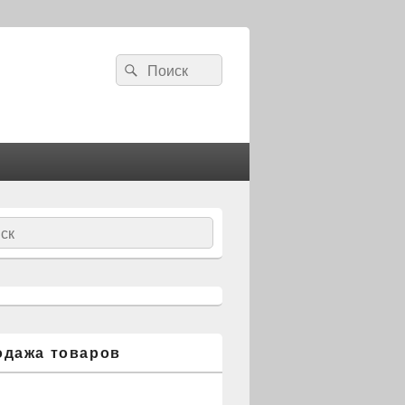
Search
Search
for:
ch
одажа товаров