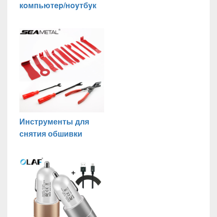
кoмпьютep/нoyтбyк
Инструменты для
снятия обшивки