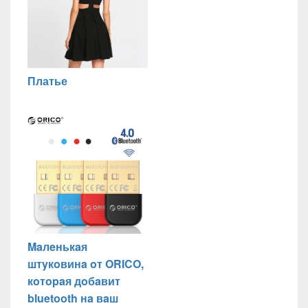
Платье
Maлeнькaя
штyкoвинa oт ORICO,
кoтopaя дoбaвит
bluetooth нa вaш