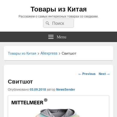
Товары из Китая
Расскажем о самых интересных товарах со скидками.
Search
Search
for:
Menu
Товары из Китая
>
Aliexpress
>
Свитшот
Навигация
←
Previous
Next
→
по
Свитшот
статьям
Опубликовано
03.09.2018
автор
NewsSender