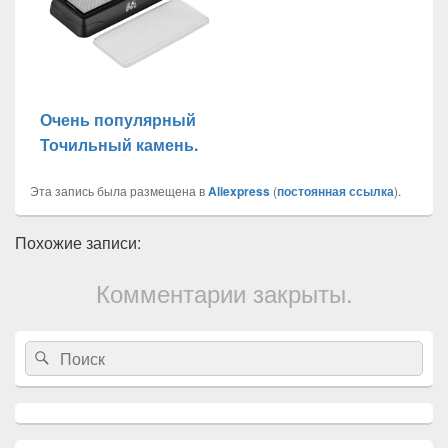
Очень популярный
Точильный камень.
Эта запись была размещена в
Aliexpress
(
постоянная ссылка
).
Похожие записи:
Комментарии закрыты.
Область
Search
Search
основной
for:
боковой
панели