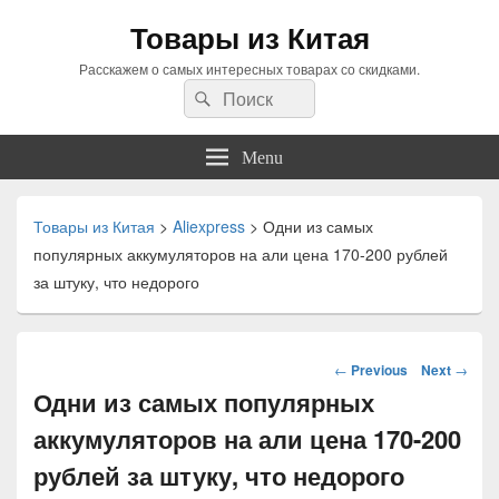
Товары из Китая
Расскажем о самых интересных товарах со скидками.
Search
Search
for:
Menu
Товары из Китая
>
Aliexpress
>
Одни из самых
популярных аккумуляторов на али цена 170-200 рублей
за штуку, что недорого
Навигация
←
Previous
Next
→
по
Одни из самых популярных
статьям
аккумуляторов на али цена 170-200
рублей за штуку, что недорого