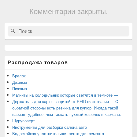
Комментарии закрыты.
Область
Search
Search
основной
for:
боковой
панели
Распродажа товаров
Брелок
Джинсы
Пижама
Магниты на холодильник которые светятся в темноте —
Держатель для карт с защитой от RFID считывания — C
обратной стороны есть резинка для купюр. Иногда такой
вариант удобнее, чем таскать пухлый кошелек в кармане.
Шуруповерт
Инструменты для разборки салона авто
Водостойкая уплотнительная лента для ремонта