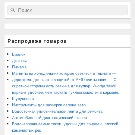
Область
Search
Search
основной
for:
боковой
панели
Распродажа товаров
Брелок
Джинсы
Пижама
Магниты на холодильник которые светятся в темноте —
Держатель для карт с защитой от RFID считывания — C
обратной стороны есть резинка для купюр. Иногда такой
вариант удобнее, чем таскать пухлый кошелек в кармане.
Шуруповерт
Инструменты для разборки салона авто
Водостойкая уплотнительная лента для ремонта
Автомобильный диагностический сканер
Водонепроницаемые тапки, удобны для природы, пляжей,
каменистых рек