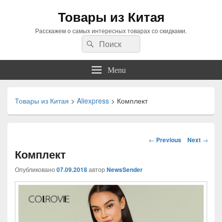
Товары из Китая
Расскажем о самых интересных товарах со скидками.
Search
Search
for:
Menu
Товары из Китая
>
Aliexpress
>
Комплект
Навигация
←
Previous
Next
→
по
Комплект
статьям
Опубликовано
07.09.2018
автор
NewsSender