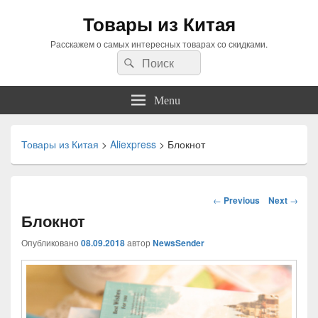
Товары из Китая
Расскажем о самых интересных товарах со скидками.
Search
Search
for:
Menu
Товары из Китая
>
Aliexpress
>
Блокнот
Навигация
←
Previous
Next
→
по
Блокнот
статьям
Опубликовано
08.09.2018
автор
NewsSender