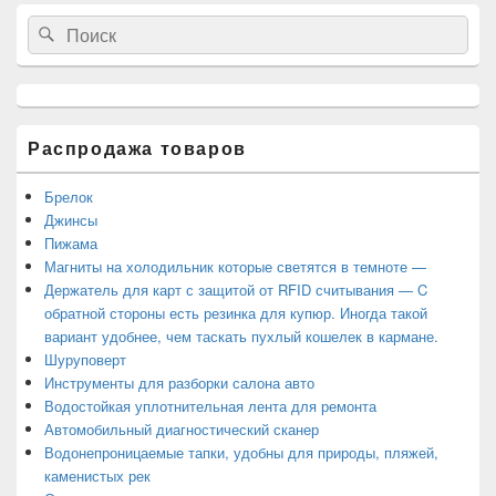
Область
Search
Search
основной
for:
боковой
панели
Распродажа товаров
Брелок
Джинсы
Пижама
Магниты на холодильник которые светятся в темноте —
Держатель для карт с защитой от RFID считывания — C
обратной стороны есть резинка для купюр. Иногда такой
вариант удобнее, чем таскать пухлый кошелек в кармане.
Шуруповерт
Инструменты для разборки салона авто
Водостойкая уплотнительная лента для ремонта
Автомобильный диагностический сканер
Водонепроницаемые тапки, удобны для природы, пляжей,
каменистых рек