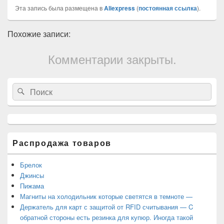
Эта запись была размещена в
Aliexpress
(
постоянная ссылка
).
Похожие записи:
Комментарии закрыты.
Область
Search
Search
основной
for:
боковой
панели
Распродажа товаров
Брелок
Джинсы
Пижама
Магниты на холодильник которые светятся в темноте —
Держатель для карт с защитой от RFID считывания — C
обратной стороны есть резинка для купюр. Иногда такой