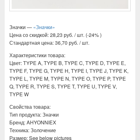
Значки —
«Значки»
Цена со скидкой: 28,23 руб. / шт. (-24% )
Стандартная цена: 36,70 руб. / шт.
Характеристики товара:
Цвет: TYPE A, TYPE B, TYPE C, TYPE D, TYPE E,
TYPE F, TYPE G, TYPE H, TYPE I, TYPE J, TYPE K,
TYPE L, TYPE M, TYPE N, TYPE O, TYPE P, TYPE
Q, TYPE R, TYPE S, TYPE T, TYPE U, TYPE V,
TYPE W
Свойства товара:
Тип продукта: Значки
Бренд: AHYONNIEX
Техника: Золочение
Размер: See below pictures