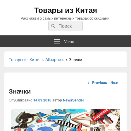
Товары из Китая
Расскажем о самых интересных товарах со скидками.
Search
Search
for:
Menu
Товары из Китая
>
Aliexpress
>
Значки
Навигация
←
Previous
Next
→
по
Значки
статьям
Опубликовано
14.09.2018
автор
NewsSender