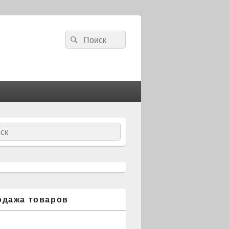
Search
Search
for:
ch
одажа товаров