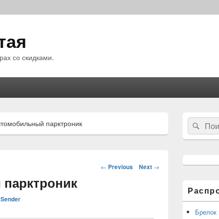
тая
рах со скидками.
Область
Search
втомобильный парктроник
Sear
основной
for:
боковой
панели
Навигация
←
Previous
Next
→
по
 парктроник
статьям
Распр
Sender
Брелок