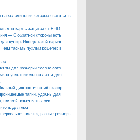
 на холодильник которые светятся в
е —
ль для карт с защитой от RFID
ния — C обратной стороны есть
 для купюр. Иногда такой вариант
, чем таскать пухлый кошелек в
.
верт
енты для разборки салона авто
йкая уплотнительная лента для
а
ильный диагностический сканер
роницаемые тапки, удобны для
, пляжей, каменистых рек
итель для окон
 зеркальная плёнка, разные размеры