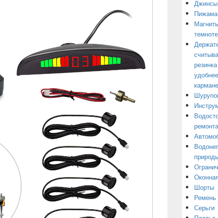
Джинсы
Пижама
Магниты
темнот
Держате
считыва
резинка
удобнее
кармане
Шурупо
Инструм
Водосто
ремонт
Автомоб
Водонеп
природы
Огранич
Оконная
Шорты
Ремень
Серьги
Платье