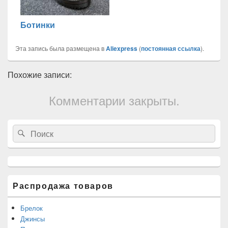
Ботинки
Эта запись была размещена в
Aliexpress
(
постоянная ссылка
).
Похожие записи:
Комментарии закрыты.
Область
Search
Search
основной
for:
боковой
панели
Распродажа товаров
Брелок
Джинсы