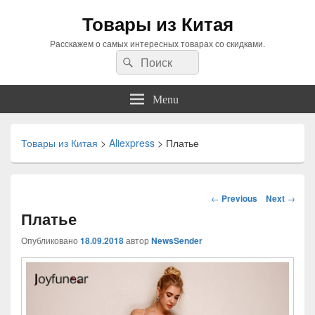
Товары из Китая
Расскажем о самых интересных товарах со скидками.
Search
Search
for:
Menu
Товары из Китая
>
Aliexpress
>
Платье
Навигация
←
Previous
Next
→
по
Платье
статьям
Опубликовано
18.09.2018
автор
NewsSender