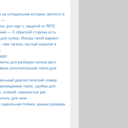
 на холодильник которые светятся в
е —
ль для карт с защитой от RFID
ния — C обратной стороны есть
 для купюр. Иногда такой вариант
, чем таскать пухлый кошелек в
.
верт
енты для разборки салона авто
йкая уплотнительная лента для
а
ильный диагностический сканер
роницаемые тапки, удобны для
, пляжей, каменистых рек
итель для окон
 зеркальная плёнка, разные размеры