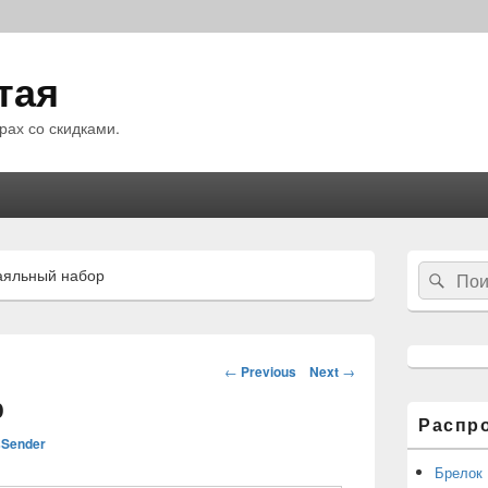
тая
рах со скидками.
Область
Search
аяльный набор
Sear
основной
for:
боковой
панели
Навигация
←
Previous
Next
→
по
р
статьям
Распр
Sender
Брелок