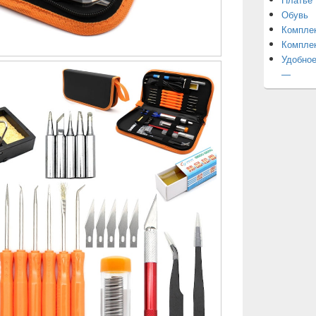
Обувь
Компле
Компле
Удобное
—