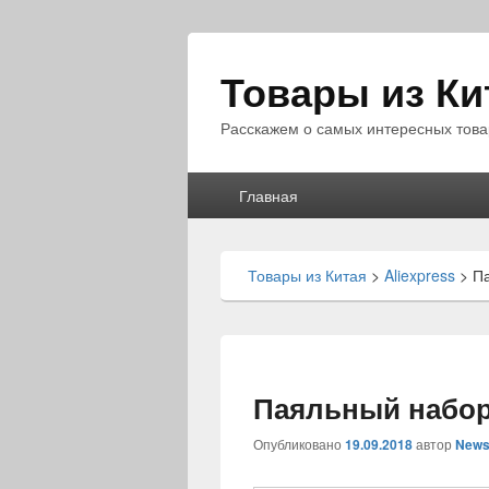
Товары из Ки
Расскажем о самых интересных това
Главное
Главная
меню
Товары из Китая
>
Aliexpress
>
П
Паяльный набо
Опубликовано
19.09.2018
автор
News