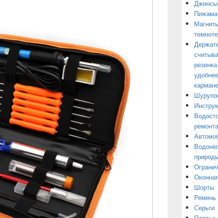
Джинсы
Пижама
Магниты
темнот
Держате
считыва
резинка
удобнее
кармане
Шурупо
Инструм
Водосто
ремонт
Автомоб
Водонеп
природы
Огранич
Оконная
Шорты
Ремень
Серьги
Платье