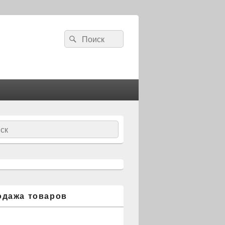
Search
Search
for:
ch
одажа товаров