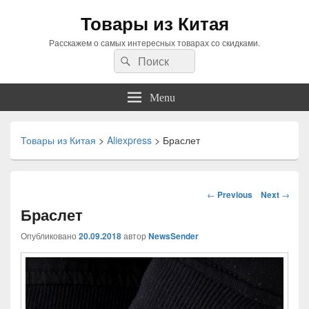
Товары из Китая
Расскажем о самых интересных товарах со скидками.
Search
Search
for:
Menu
Товары из Китая
>
Aliexpress
>
Браслет
Навигация
←
Previous
Next
→
по
Браслет
статьям
Опубликовано
20.09.2018
автор
NewsSender