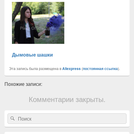
Дымовые шашки
Эта запись была размещена в
Aliexpress
(
постоянная ссылка
).
Похожие записи:
Комментарии закрыты.
Область
Search
Search
основной
for:
боковой
панели