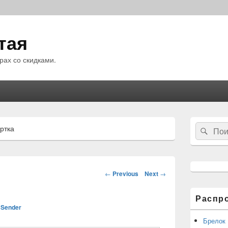
тая
рах со скидками.
Область
Search
ртка
Sear
основной
for:
боковой
панели
Навигация
←
Previous
Next
→
по
статьям
Распр
Sender
Брелок