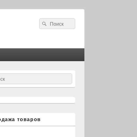
Search
Search
for:
ch
одажа товаров