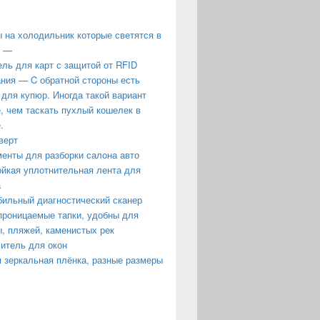
 на холодильник которые светятся в
е —
ль для карт с защитой от RFID
ния — C обратной стороны есть
 для купюр. Иногда такой вариант
, чем таскать пухлый кошелек в
.
верт
енты для разборки салона авто
йкая уплотнительная лента для
а
ильный диагностический сканер
роницаемые тапки, удобны для
, пляжей, каменистых рек
итель для окон
 зеркальная плёнка, разные размеры