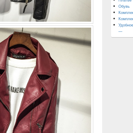
Обувь
Компле
Компле
Удобное
—