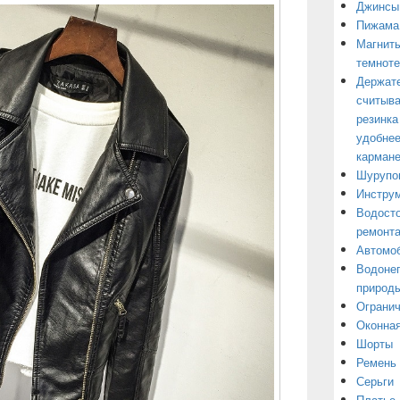
Джинсы
Пижама
Магниты
темнот
Держате
считыва
резинка
удобнее
кармане
Шурупо
Инструм
Водосто
ремонт
Автомоб
Водонеп
природы
Огранич
Оконная
Шорты
Ремень
Серьги
Платье