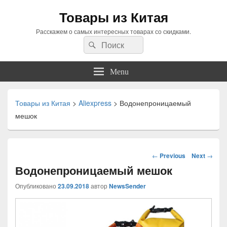
Товары из Китая
Расскажем о самых интересных товарах со скидками.
Search
Search
for:
Menu
Товары из Китая
>
Aliexpress
>
Водонепроницаемый
мешок
Навигация
←
Previous
Next
→
по
Водонепроницаемый мешок
статьям
Опубликовано
23.09.2018
автор
NewsSender