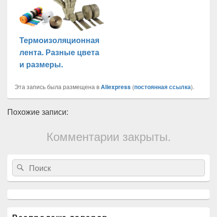
Термоизоляционная
лента. Разные цвета
и размеры.
Эта запись была размещена в
Aliexpress
(
постоянная ссылка
).
Похожие записи:
Комментарии закрыты.
Область
Search
Search
основной
for:
боковой
панели