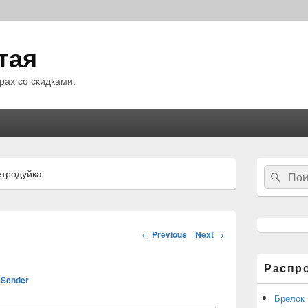
тая
рах со скидками.
Область
Search
етродуйка
Sear
основной
for:
боковой
панели
Навигация
←
Previous
Next
→
по
статьям
Распр
Sender
Брелок