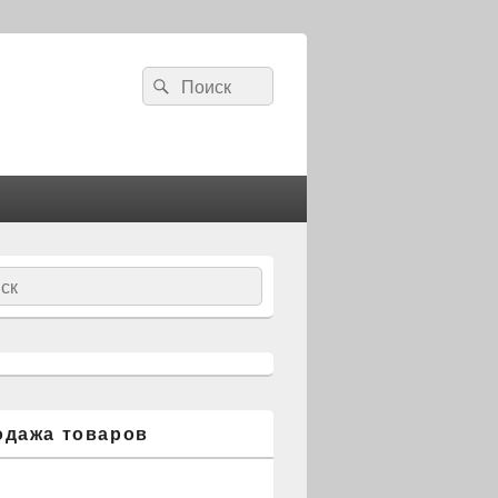
Search
Search
for:
ch
одажа товаров