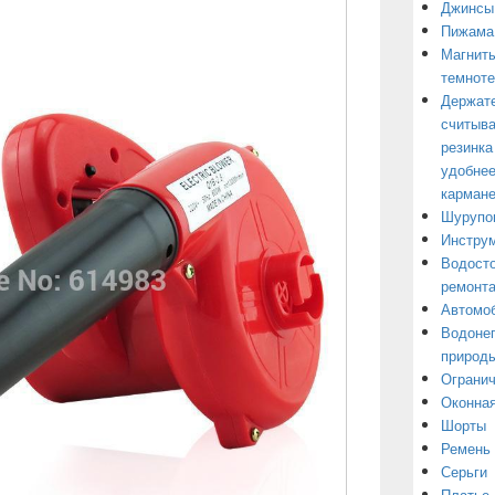
Джинсы
Пижама
Магниты
темнот
Держате
считыва
резинка
удобнее
кармане
Шурупо
Инструм
Водосто
ремонт
Автомоб
Водонеп
природы
Огранич
Оконная
Шорты
Ремень
Серьги
Платье