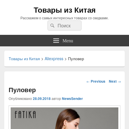
Товары из Китая
Расскажем о самых интересных товарах со скидками.
Search
Search
for:
Menu
Товары из Китая
>
Aliexpress
>
Пуловер
Навигация
←
Previous
Next
→
по
Пуловер
статьям
Опубликовано
28.09.2018
автор
NewsSender