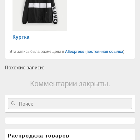
Куртка
Эта запись была размещена в
Aliexpress
(
постоянная ссылка
).
Похожие записи:
Комментарии закрыты.
Область
Search
Search
основной
for:
боковой
панели
Распродажа товаров