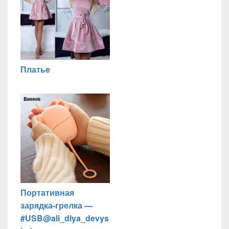
Платье
Портативная
зарядка-грелка —
#USB@ali_dlya_devys