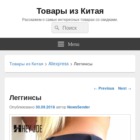
Товары из Китая
Расскажем о самых интересных товарах со скидками.
Search
Search
for:
Menu
Товары из Китая
>
Aliexpress
>
Леггинсы
Навигация
←
Previous
Next
→
по
Леггинсы
статьям
Опубликовано
30.09.2018
автор
NewsSender