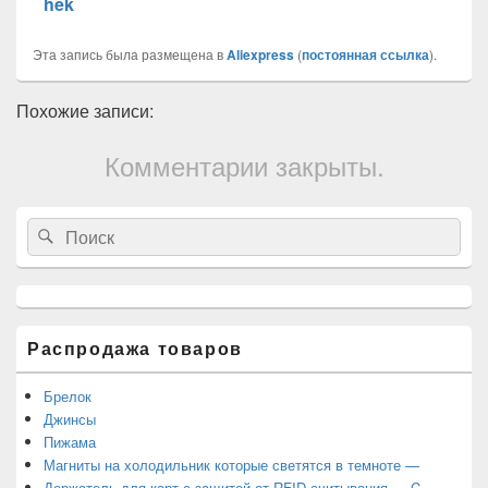
hek
Эта запись была размещена в
Aliexpress
(
постоянная ссылка
).
Похожие записи:
Комментарии закрыты.
Область
Search
Search
основной
for:
боковой
панели
Распродажа товаров
Брелок
Джинсы
Пижама
Магниты на холодильник которые светятся в темноте —
Держатель для карт с защитой от RFID считывания — C