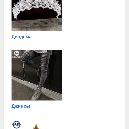
Диадема
Джинсы