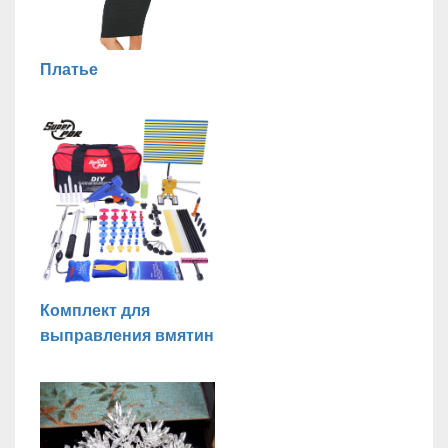
Платье
Комплект для
выправления вмятин