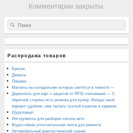
Комментарии закрыты.
Область
Search
Search
основной
for:
боковой
панели
Распродажа товаров
Брелок
Джинсы
Пижама
Магниты на холодильник которые светятся в темноте —
Держатель для карт с защитой от RFID считывания — C
обратной стороны есть резинка для купюр. Иногда такой
вариант удобнее, чем таскать пухлый кошелек в кармане.
Шуруповерт
Инструменты для разборки салона авто
Водостойкая уплотнительная лента для ремонта
Автомобильный диагностический сканер