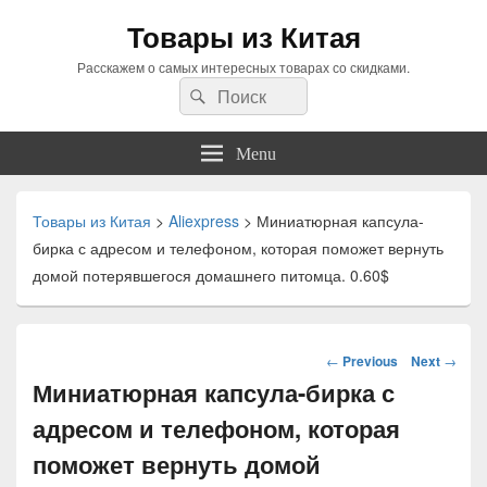
Товары из Китая
Расскажем о самых интересных товарах со скидками.
Search
Search
for:
Menu
Товары из Китая
>
Aliexpress
>
Миниатюрная капсула-
бирка с адресом и телефоном, которая поможет вернуть
домой потерявшегося домашнего питомца. 0.60$
Навигация
←
Previous
Next
→
по
Миниатюрная капсула-бирка с
статьям
адресом и телефоном, которая
поможет вернуть домой