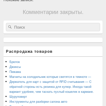
Комментарии закрыты.
Область
Search
Search
основной
for:
боковой
панели
Распродажа товаров
Брелок
Джинсы
Пижама
Магниты на холодильник которые светятся в темноте —
Держатель для карт с защитой от RFID считывания — C
обратной стороны есть резинка для купюр. Иногда такой
вариант удобнее, чем таскать пухлый кошелек в кармане.
Шуруповерт
Инструменты для разборки салона авто