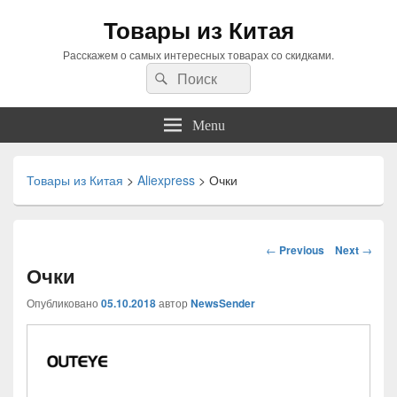
Товары из Китая
Расскажем о самых интересных товарах со скидками.
Search
Search
for:
Menu
Товары из Китая
>
Aliexpress
>
Очки
Навигация
←
Previous
Next
→
по
Очки
статьям
Опубликовано
05.10.2018
автор
NewsSender