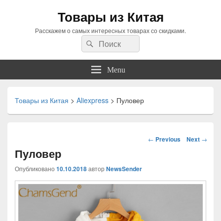
Товары из Китая
Расскажем о самых интересных товарах со скидками.
Search
Search
for:
Menu
Товары из Китая
>
Aliexpress
>
Пуловер
Навигация
←
Previous
Next
→
по
Пуловер
статьям
Опубликовано
10.10.2018
автор
NewsSender