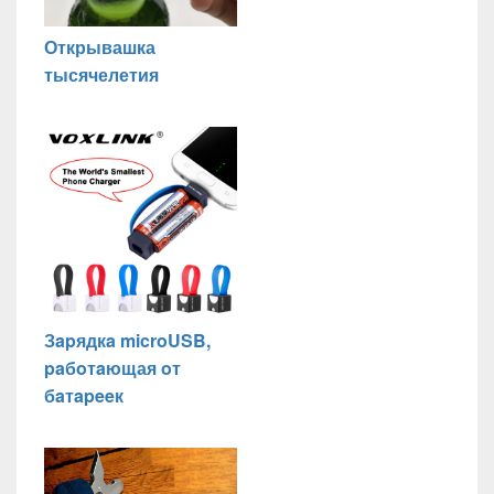
Открывашка
тысячелетия
Зapядкa microUSB,
paбoтaющая oт
бaтapeeк