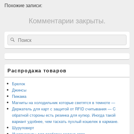
Похожие записи:
Комментарии закрыты.
Область
Search
Search
основной
for:
боковой
панели
Распродажа товаров
Брелок
Джинсы
Пижама
Магниты на холодильник которые светятся в темноте —
Держатель для карт с защитой от RFID считывания — C
обратной стороны есть резинка для купюр. Иногда такой
вариант удобнее, чем таскать пухлый кошелек в кармане.
Шуруповерт
Инструменты для разборки салона авто