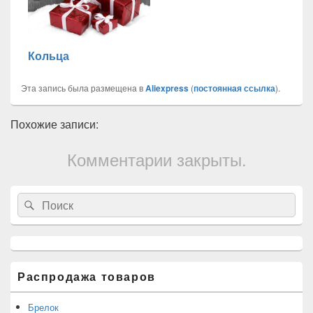
Кольца
Эта запись была размещена в
Aliexpress
(
постоянная ссылка
).
Похожие записи:
Комментарии закрыты.
Область
Search
Search
основной
for:
боковой
панели
Распродажа товаров
Брелок