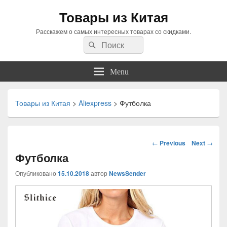
Товары из Китая
Расскажем о самых интересных товарах со скидками.
Search
Search
for:
Menu
Товары из Китая
>
Aliexpress
>
Футболка
Навигация
←
Previous
Next
→
по
Футболка
статьям
Опубликовано
15.10.2018
автор
NewsSender