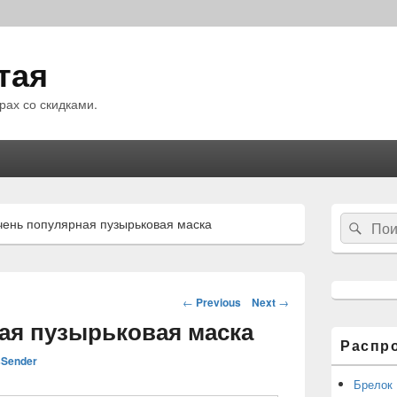
тая
рах со скидками.
Область
Search
ень популярная пузырьковая маска
Sear
основной
for:
боковой
панели
Навигация
←
Previous
Next
→
по
ая пузырьковая маска
статьям
Распр
Sender
Брелок