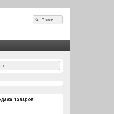
Search
Search
for:
ch
одажа товаров