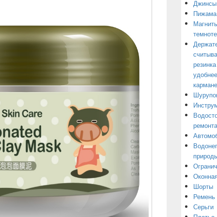
Джинсы
Пижама
Магниты
темнот
Держате
считыва
резинка
удобнее
кармане
Шурупо
Инструм
Водосто
ремонт
Автомоб
Водонеп
природы
Огранич
Оконная
Шорты
Ремень
Серьги
Платье