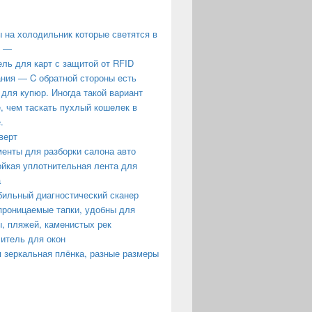
 на холодильник которые светятся в
е —
ль для карт с защитой от RFID
ния — C обратной стороны есть
 для купюр. Иногда такой вариант
, чем таскать пухлый кошелек в
.
верт
енты для разборки салона авто
йкая уплотнительная лента для
а
ильный диагностический сканер
роницаемые тапки, удобны для
, пляжей, каменистых рек
итель для окон
 зеркальная плёнка, разные размеры