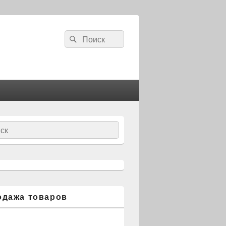
Search
Search
for:
ch
одажа товаров