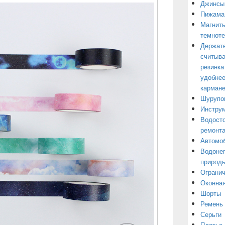
Джинсы
Пижама
Магниты
темнот
Держате
считыва
резинка
удобнее
кармане
Шурупо
Инструм
Водосто
ремонт
Автомоб
Водонеп
природы
Огранич
Оконная
Шорты
Ремень
Серьги
Платье