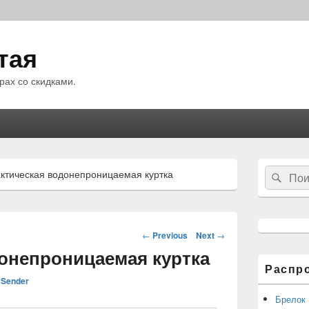
тая
рах со скидками.
Область
Search
ктическая водонепроницаемая куртка
Sear
основной
for:
боковой
панели
Навигация
←
Previous
Next
→
по
донепроницаемая куртка
статьям
Распр
Sender
Брелок