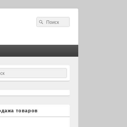
Search
Search
for:
ch
одажа товаров