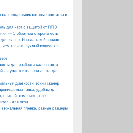
 на холодильник которые светятся в
е —
ль для карт с защитой от RFID
ния — C обратной стороны есть
 для купюр. Иногда такой вариант
, чем таскать пухлый кошелек в
.
верт
енты для разборки салона авто
йкая уплотнительная лента для
а
ильный диагностический сканер
роницаемые тапки, удобны для
, пляжей, каменистых рек
итель для окон
 зеркальная плёнка, разные размеры