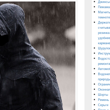
Джинсы
Пижама
Магниты
темнот
Держате
считыва
резинка
удобнее
кармане
Шурупо
Инструм
Водосто
ремонт
Автомоб
Водонеп
природы
Огранич
Оконная
Шорты
Ремень
Серьги
Платье