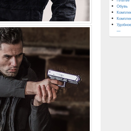
Обувь
Компле
Компле
Удобное
—