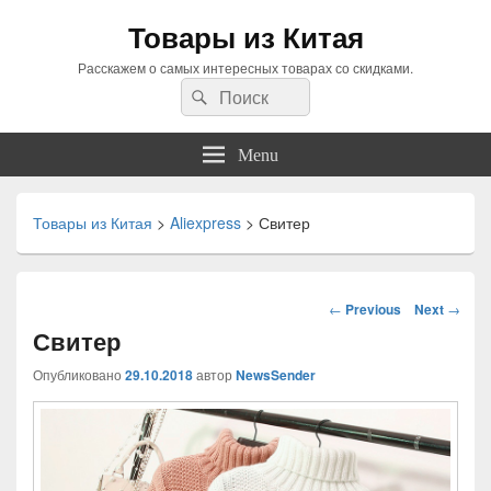
Товары из Китая
Расскажем о самых интересных товарах со скидками.
Search
Search
for:
Menu
Товары из Китая
>
Aliexpress
>
Свитер
Навигация
←
Previous
Next
→
по
Свитер
статьям
Опубликовано
29.10.2018
автор
NewsSender