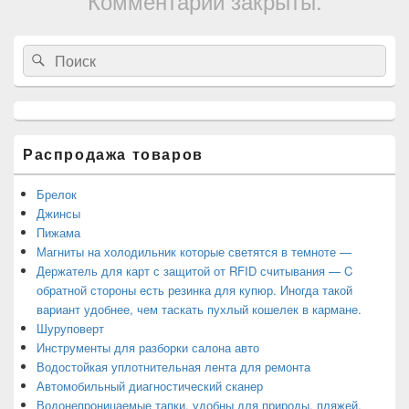
Комментарии закрыты.
Область
Search
Search
основной
for:
боковой
панели
Распродажа товаров
Брелок
Джинсы
Пижама
Магниты на холодильник которые светятся в темноте —
Держатель для карт с защитой от RFID считывания — C
обратной стороны есть резинка для купюр. Иногда такой
вариант удобнее, чем таскать пухлый кошелек в кармане.
Шуруповерт
Инструменты для разборки салона авто
Водостойкая уплотнительная лента для ремонта
Автомобильный диагностический сканер
Водонепроницаемые тапки, удобны для природы, пляжей,