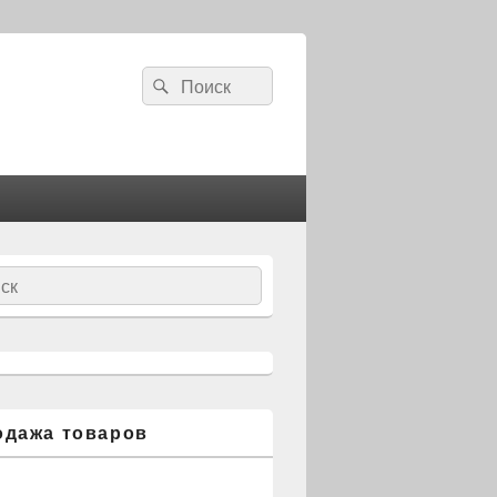
Search
Search
for:
ch
одажа товаров