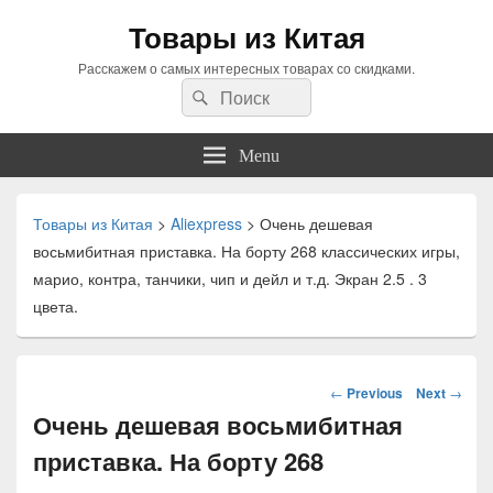
Товары из Китая
Расскажем о самых интересных товарах со скидками.
Search
Search
for:
Menu
Товары из Китая
>
Aliexpress
>
Очень дешевая
восьмибитная приставка. На борту 268 классических игры,
марио, контра, танчики, чип и дейл и т.д. Экран 2.5 . 3
цвета.
Навигация
←
Previous
Next
→
по
Очень дешевая восьмибитная
статьям
приставка. На борту 268