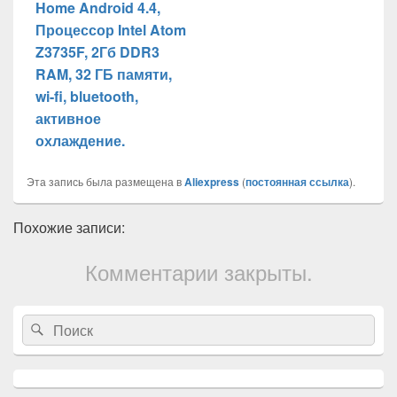
Home Android 4.4,
Процессор Intel Atom
Z3735F, 2Гб DDR3
RAM, 32 ГБ памяти,
wi-fi, bluetooth,
активное
охлаждение.
Эта запись была размещена в
Aliexpress
(
постоянная ссылка
).
Похожие записи:
Комментарии закрыты.
Область
Search
Search
основной
for:
боковой
панели