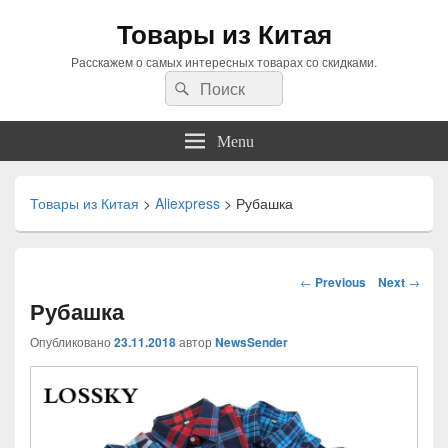
Товары из Китая
Расскажем о самых интересных товарах со скидками.
Search
Search
for:
Menu
Товары из Китая
>
Aliexpress
>
Рубашка
Навигация
←
Previous
Next
→
по
Рубашка
статьям
Опубликовано
23.11.2018
автор
NewsSender