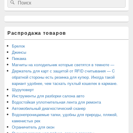
Search
Search
основной
for:
боковой
панели
Распродажа товаров
Брелок
Джинсы
Пижама
Магниты на холодильник которые светятся в темноте —
Держатель для карт с защитой от RFID считывания — C
обратной стороны есть резинка для купюр. Иногда такой
вариант удобнее, чем таскать пухлый кошелек в кармане.
Шуруповерт
Инструменты для разборки салона авто
Водостойкая уплотнительная лента для ремонта
Автомобильный диагностический сканер
Водонепроницаемые тапки, удобны для природы, пляжей,
каменистых рек
Ограничитель для окон