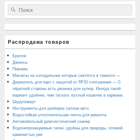
Область
Search
Search
основной
for:
боковой
панели
Распродажа товаров
Брелок
Джинсы
Пижама
Магниты на холодильник которые светятся в темноте —
Держатель для карт с защитой от RFID считывания — C
обратной стороны есть резинка для купюр. Иногда такой
вариант удобнее, чем таскать пухлый кошелек в кармане.
Шуруповерт
Инструменты для разборки салона авто
Водостойкая уплотнительная лента для ремонта
Автомобильный диагностический сканер
Водонепроницаемые тапки, удобны для природы, пляжей,
каменистых рек