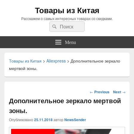
Товары из Китая
Расскажем о самых интересных товарах со скидками.
Search
Search
for:
Menu
Товары из Китая
>
Aliexpress
>
Дополнительное зеркало
мертвой зоны.
Навигация
←
Previous
Next
→
по
Дополнительное зеркало мертвой
статьям
зоны.
Опубликовано
25.11.2018
автор
NewsSender