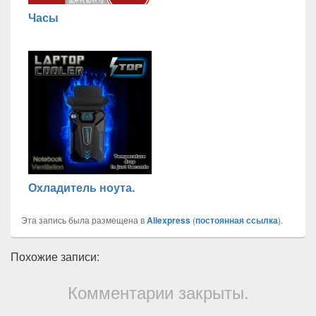
Часы
Охладитель ноута.
Эта запись была размещена в
Aliexpress
(
постоянная ссылка
).
Похожие записи:
Комментарии закрыты.