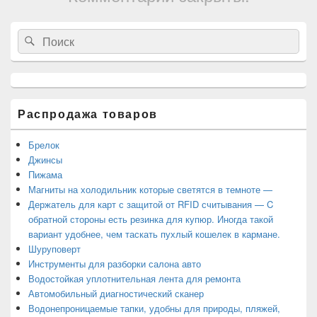
Область
Search
Search
основной
for:
боковой
панели
Распродажа товаров
Брелок
Джинсы
Пижама
Магниты на холодильник которые светятся в темноте —
Держатель для карт с защитой от RFID считывания — C
обратной стороны есть резинка для купюр. Иногда такой
вариант удобнее, чем таскать пухлый кошелек в кармане.
Шуруповерт
Инструменты для разборки салона авто
Водостойкая уплотнительная лента для ремонта
Автомобильный диагностический сканер
Водонепроницаемые тапки, удобны для природы, пляжей,