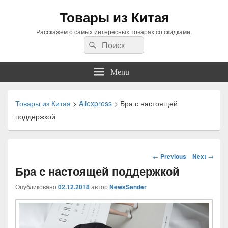
Товары из Китая
Расскажем о самых интересных товарах со скидками.
Search
Search
for:
Menu
Товары из Китая
>
Aliexpress
>
Бра с настоящей
поддержкой
Навигация
←
Previous
Next
→
по
Бра с настоящей поддержкой
статьям
Опубликовано
02.12.2018
автор
NewsSender