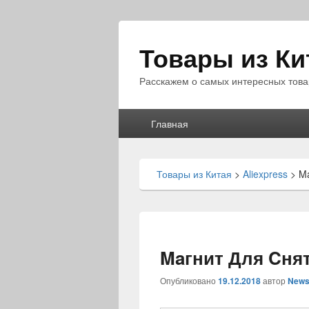
Товары из Ки
Расскажем о самых интересных това
Главное
Главная
меню
Товары из Китая
>
Aliexpress
>
Ma
Maгнит Для Cня
Опубликовано
19.12.2018
автор
News