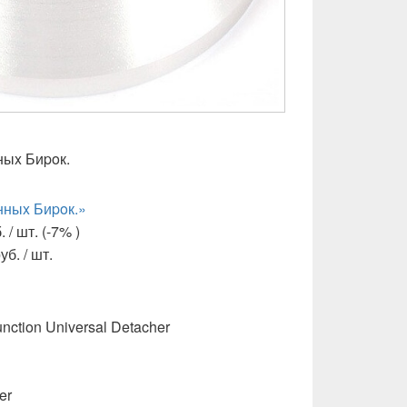
ныx Биpoк.
нныx Биpoк.»
 / шт. (-7% )
б. / шт.
unction Universal Detacher
er