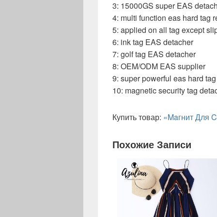
3: 15000GS super EAS detach
4: multi function eas hard tag
5: applied on all tag except sl
6: ink tag EAS detacher
7: golf tag EAS detacher
8: OEM/ODM EAS supplier
9: super powerful eas hard tag
10: magnetic security tag deta
Купить товар:
«Maгнит Для C
Похожие Записи