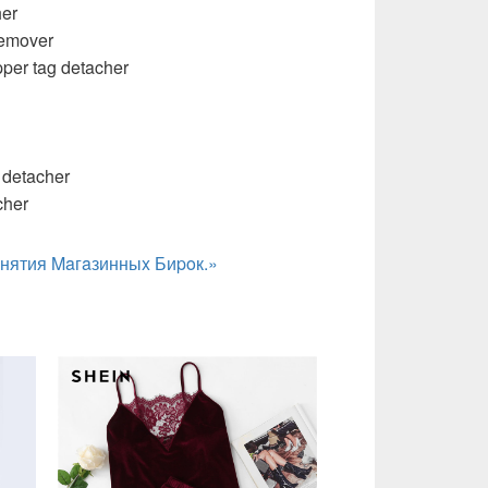
er
 remover
ipper tag detacher
 detacher
cher
нятия Maгaзинныx Биpoк.»