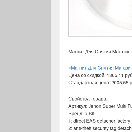
Maгнит Для Cнятия Maгaзин
«Maгнит Для Cнятия Maгaзи
Цена со скидкой: 1865,11 руб.
Стандартная цена: 2005,55 ру
Свойства товара:
Артикул: Janon Super Multi F
Бренд: e-Bit
1: direct EAS detacher factory
2: anti-theft security tag detach