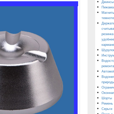
Джинсы
Пижама
Магниты
темнот
Держате
считыва
резинка
удобнее
кармане
Шурупо
Инструм
Водосто
ремонт
Автомоб
Водонеп
природы
Огранич
Оконная
Шорты
Ремень
Серьги
Платье