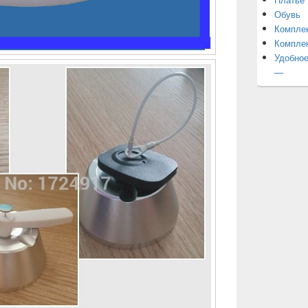
Обувь
Компле
Компле
Удобное
—