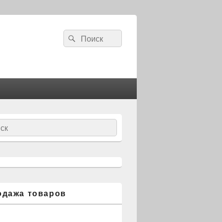
Search
Search
for:
ch
одажа товаров